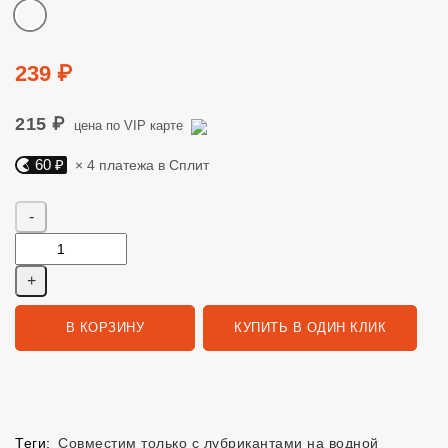
Цвет
Цена
239 ₽
215 ₽
цена по VIP карте
60 ₽
× 4 платежа в Сплит
Яндекс Сплит. 60 руб, 4 платежа в Сплит
Количество
В КОРЗИНУ
КУПИТЬ В ОДИН КЛИК
Теги:
Совместим только с лубрикантами на водной