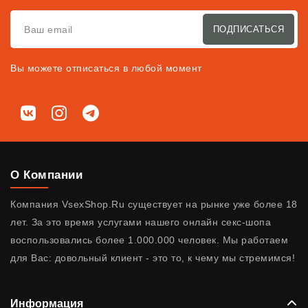
ПОДПИСАТЬСЯ
Вы можете отписаться в любой момент
Мы в соц. сетях
ВКонтакте
Instagram
Telegram
О Компании
Компания VsexShop.Ru существует на рынке уже более 18
лет. За это время услугами нашего онлайн секс-шопа
воспользовались более 1.000.000 человек. Мы работаем
для Вас: довольный клиент - это то, к чему мы стремимся!
Информация