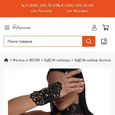
8 (800) 100-76-55
8 (495) 789-42-08
(по России)
(по Москве)
vsexshop.ru
Фетиш и BDSM
БДСМ-наборы
БДСМ-набор Aurora
БДСМ-набор Aurora
vsexshop.ru