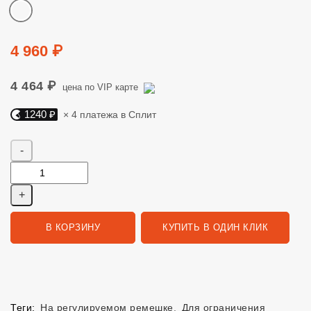
Цвет
Цена
4 960 ₽
4 464 ₽
цена по VIP карте
1240 ₽
× 4 платежа в Сплит
Яндекс Сплит. 1240 руб, 4 платежа в Сплит
Количество
В КОРЗИНУ
КУПИТЬ В ОДИН КЛИК
Теги:
На регулируемом ремешке
,
Для ограничения