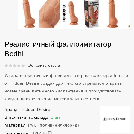
Реалистичный фаллоимитатор
Bodhi
Рейтинг 5 из 5.
Оставить отзыв
Ультрареалистичный фаллоимитатор из коллекции Inferno
от Hidden Desire создан для тех, кто стремится открыть
новые грани интимного наслаждения и прочувствовать
каждое прикосновение максимально естеств
Бренд:
Hidden Desire
В наличии на складе:
1 шт.
Материал:
PVC (поливинилхлорид)
126496
Код товара:
126496