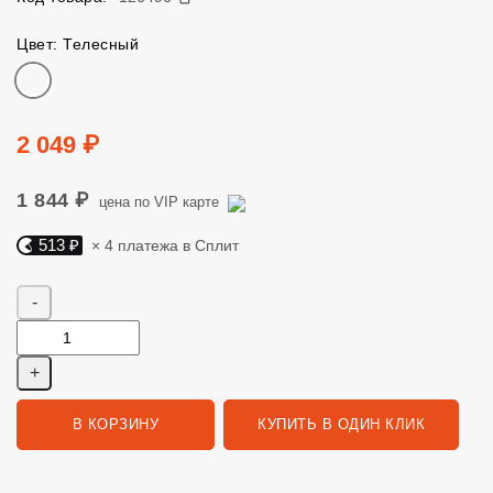
Цвет: Телесный
Цвет
Цена
2 049 ₽
1 844 ₽
цена по VIP карте
513 ₽
× 4 платежа в Сплит
Яндекс Сплит. 513 руб, 4 платежа в Сплит
Количество
В КОРЗИНУ
КУПИТЬ В ОДИН КЛИК