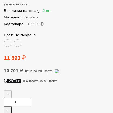
удовольствия.
В наличии на складе:
2 шт.
Материал:
Силикон
126920
Код товара:
126920
Цвет: Не выбрано
Цвет
Цена
11 890 ₽
10 701 ₽
цена по VIP карте
2973 ₽
× 4 платежа в Сплит
Яндекс Сплит. 2973 руб, 4 платежа в Сплит
Количество