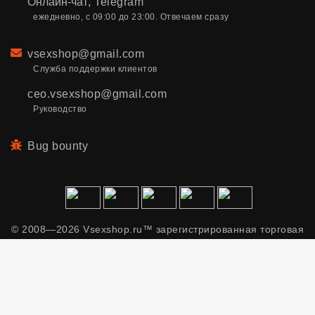
Онлайн-чат
,
Telegram
ежедневно, с 09:00 до 23:00. Отвечаем сразу
Email
vsexshop@gmail.com
Служба поддержки клиентов
ceo.vsexshop@gmail.com
Руководство
Bug bounty
© 2008—2026 Vsexshop.ru™ зарегистрированная торговая
марка. Сайт содержит материалы только для взрослых.
Применяем рекомендательные технологии.