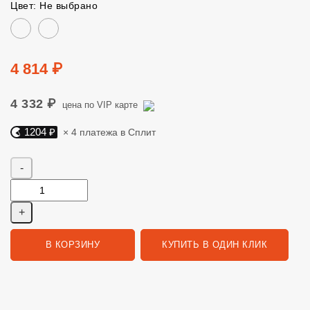
Цвет: Не выбрано
Цвет
Цена
4 814 ₽
4 332 ₽
цена по VIP карте
1204 ₽
× 4 платежа в Сплит
Яндекс Сплит. 1204 руб, 4 платежа в Сплит
Количество
В КОРЗИНУ
КУПИТЬ В ОДИН КЛИК