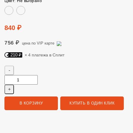
Цвет: Не выбрано
Цвет
Цена
840 ₽
756 ₽
цена по VIP карте
210 ₽
× 4 платежа в Сплит
Яндекс Сплит. 210 руб, 4 платежа в Сплит
Количество
В КОРЗИНУ
КУПИТЬ В ОДИН КЛИК