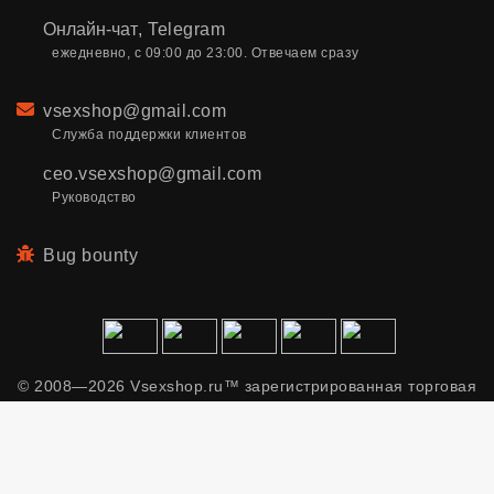
Онлайн-чат
,
Telegram
ежедневно, с 09:00 до 23:00. Отвечаем сразу
Email
vsexshop@gmail.com
Служба поддержки клиентов
ceo.vsexshop@gmail.com
Руководство
Bug bounty
© 2008—2026 Vsexshop.ru™ зарегистрированная торговая
марка. Сайт содержит материалы только для взрослых.
Применяем рекомендательные технологии.