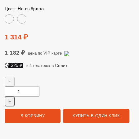
Цвет: Не выбрано
Цвет
Цена
1 314 ₽
1 182 ₽
цена по VIP карте
329 ₽
× 4 платежа в Сплит
Яндекс Сплит. 329 руб, 4 платежа в Сплит
Количество
В КОРЗИНУ
КУПИТЬ В ОДИН КЛИК