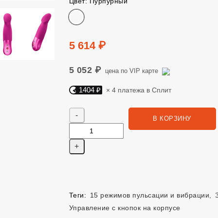
Цвет: Пурпурный
Цвет
Цена
5 614 ₽
5 052 ₽
цена по VIP карте
1404 ₽
× 4 платежа в Сплит
Яндекс Сплит. 1404 руб, 4 платежа в Сплит
Количество
В КОРЗИНУ
Теги:
15 режимов пульсации и вибрации
,
Управление с кнопок на корпусе