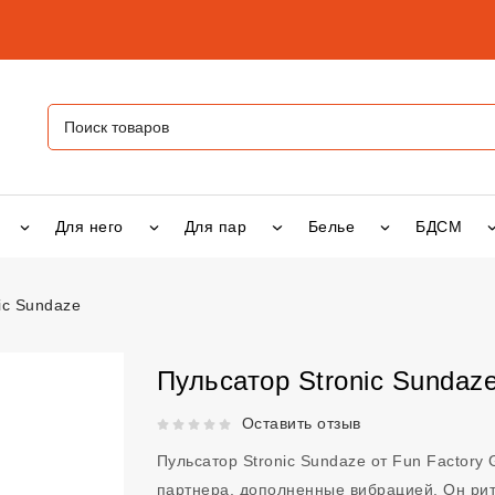
Для него
Для пар
Белье
БДСМ
ic Sundaze
ic Sundaze
vsexshop.ru
Пульсатор Stronic Sundaz
Рейтинг 5 из 5.
Оставить отзыв
Пульсатор Stronic Sundaze от Fun Factor
партнера, дополненные вибрацией. Он рит