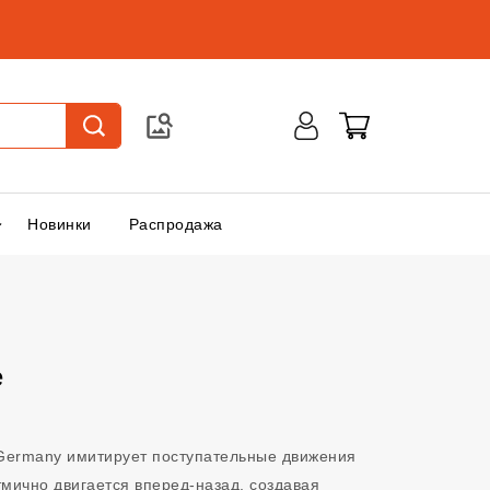
Новинки
Распродажа
e
y Germany имитирует поступательные движения
мично двигается вперед‑назад, создавая