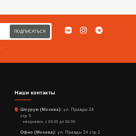
Мы в соц. сетях
ВКонтакте
Instagram
Telegram
ПОДПИСАТЬСЯ
т
Наши контакты
Шоурум (Москва):
ул. Правды 24
Адрес
стр 3
ежедневно, с 09:00 до 00:00
Офис (Москва):
ул. Правды 24 стр 2