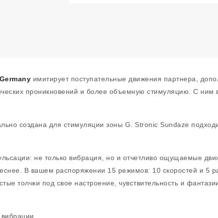
 Germany
имитирует поступательные движения партнера, допо
ческих проникновений и более объемную стимуляцию. С ним в
ьно создана для стимуляции зоны G. Stronic Sundaze подходи
ульсации: не только вибрация, но и отчетливо ощущаемые дв
еснее. В вашем распоряжении 15 режимов: 10 скоростей и 5 р
тые толчки под свое настроение, чувствительность и фантази
 вибрации.