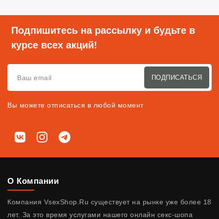
Подпишитесь на рассылку и будьте в
курсе всех акций!
ПОДПИСАТЬСЯ
Вы можете отписаться в любой момент
Мы в соц. сетях
ВКонтакте
Instagram
Telegram
О Компании
Компания VsexShop.Ru существует на рынке уже более 18
лет. За это время услугами нашего онлайн секс-шопа