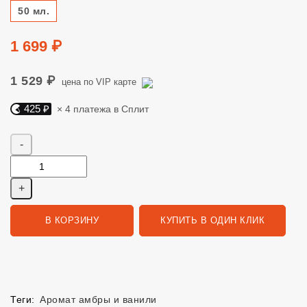
Размер
50 мл.
Цена
1 699 ₽
1 529 ₽
цена по VIP карте
425 ₽
× 4 платежа в Сплит
Яндекс Сплит. 425 руб, 4 платежа в Сплит
Количество
В КОРЗИНУ
КУПИТЬ В ОДИН КЛИК
Теги:
Аромат амбры и ванили