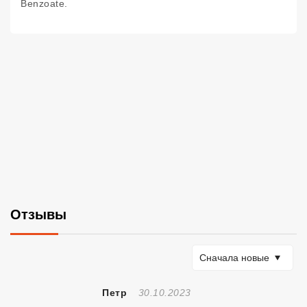
Benzoate.
Отзывы
Сортировать по
Сначала новые
Отзыв Создан
Петр
30.10.2023