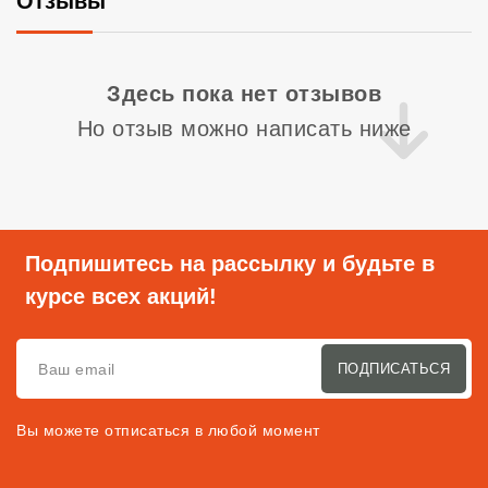
Отзывы
Со
Здесь пока нет отзывов
Но отзыв можно написать ниже
Подпишитесь на рассылку и будьте в
курсе всех акций!
ПОДПИСАТЬСЯ
Вы можете отписаться в любой момент