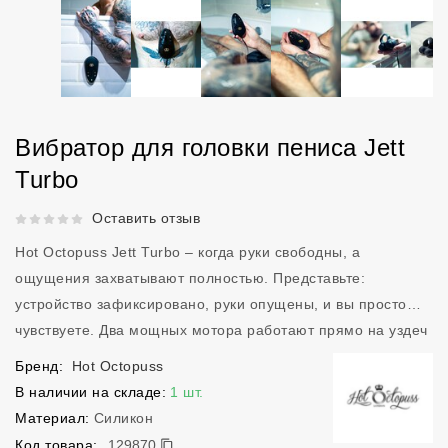
Вибратор для головки пениса Jett
Turbo
Рейтинг 5 из 5.
Оставить отзыв
Hot Octopuss Jett Turbo – когда руки свободны, а
ощущения захватывают полностью. Представьте:
устройство зафиксировано, руки опущены, и вы просто…
чувствуете. Два мощных мотора работают прямо на уздеч
Бренд:
Hot Octopuss
В наличии на складе:
1 шт.
Материал:
Силикон
129870
Код товара:
129870