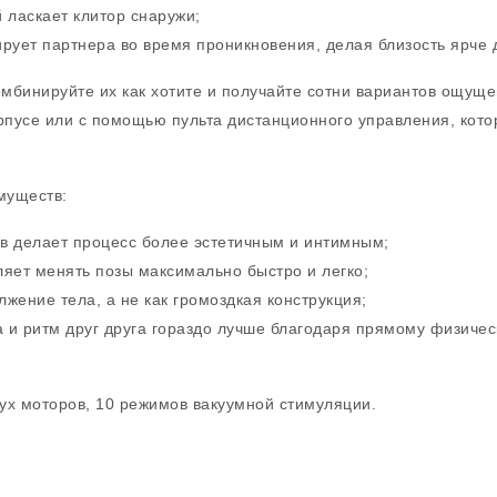
 ласкает клитор снаружи;
рует партнера во время проникновения, делая близость ярче 
мбинируйте их как хотите и получайте сотни вариантов ощуще
пусе или с помощью пульта дистанционного управления, кот
муществ:
ов делает процесс более эстетичным и интимным;
ляет менять позы максимально быстро и легко;
лжение тела, а не как громоздкая конструкция;
 и ритм друг друга гораздо лучше благодаря прямому физическ
ух моторов, 10 режимов вакуумной стимуляции.