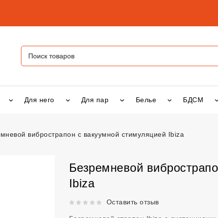
Для него
Для пар
Белье
БДСМ
мневой вибрострапон с вакуумной стимуляцией Ibiza
рострапон с вакуумной стимуляцией Ibiza
vsexshop.ru
Безремневой вибрострапо
Ibiza
Рейтинг 5 из 5.
Оставить отзыв