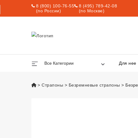
8 (800) 100-76-55
8 (495) 789-42-08
(по России)
(по Москве)
Все Категории
Для нее
vsexshop.ru
Страпоны
Безремневые страпоны
Безре
Безремневой виб