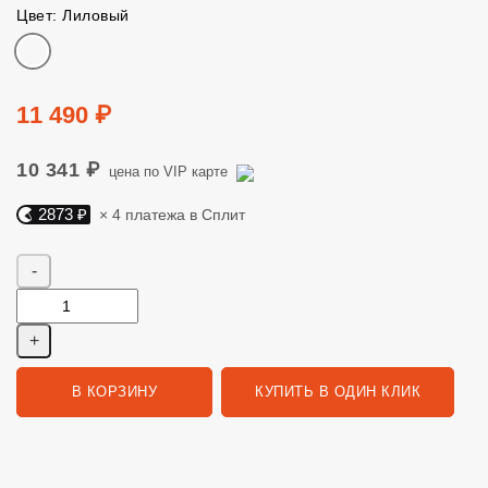
Цвет: Лиловый
Цвет
Цена
11 490 ₽
10 341 ₽
цена по VIP карте
2873 ₽
× 4 платежа в Сплит
Яндекс Сплит. 2873 руб, 4 платежа в Сплит
Количество
В КОРЗИНУ
КУПИТЬ В ОДИН КЛИК