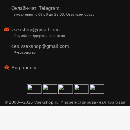
Онлайн-чат
,
Telegram
ежедневно, с 09:00 до 23:00. Отвечаем сразу
Email
vsexshop@gmail.com
Служба поддержки клиентов
ceo.vsexshop@gmail.com
Руководство
Bug bounty
© 2008—2026 Vsexshop.ru™ зарегистрированная торговая
марка. Сайт содержит материалы только для взрослых.
Применяем рекомендательные технологии.