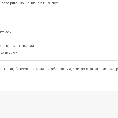
 совершенно не влияют на вкус.
ителей.
 и проглатывании.
вативами.
тенол, бензоат натрия, сорбат калия, экстракт ромашки, экст