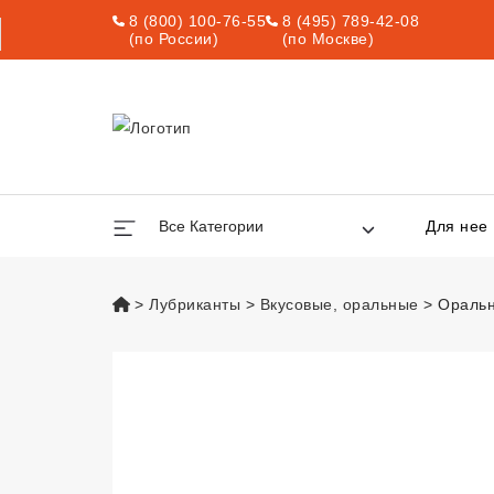
8 (800) 100-76-55
8 (495) 789-42-08
(по России)
(по Москве)
Все Категории
Для нее
vsexshop.ru
Лубриканты
Вкусовые, оральные
Оральн
Оральный лубрик