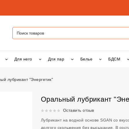
Для него
Для пар
Белье
БДСМ
ый лубрикант "Энергетик"
ант "Энергетик"
vsexshop.ru
Оральный лубрикант "Эне
Рейтинг 5 из 5.
Оставить отзыв
Лубрикант на водной основе SGAN со вкус
долгого скольжения без высыхания. В сос