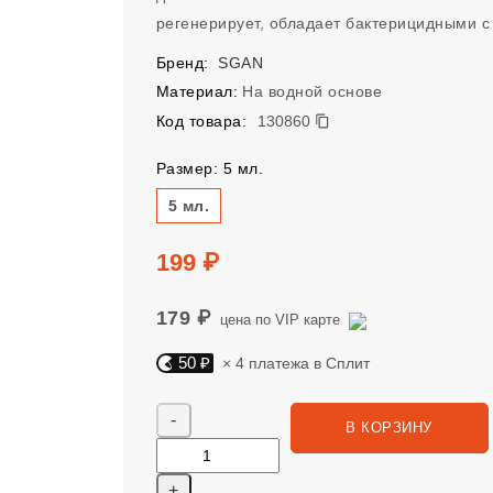
регенерирует, обладает бактерицидными с
Бренд:
SGAN
Материал:
На водной основе
130860
Код товара:
130860
Размер: 5 мл.
Размер
5 мл.
Цена
199 ₽
179 ₽
цена по VIP карте
50 ₽
× 4 платежа в Сплит
Яндекс Сплит. 50 руб, 4 платежа в Сплит
Количество
В КОРЗИНУ