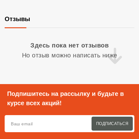
Отзывы
Со
Здесь пока нет отзывов
Но отзыв можно написать ниже
Подпишитесь на рассылку и будьте в
курсе всех акций!
ПОДПИСАТЬСЯ