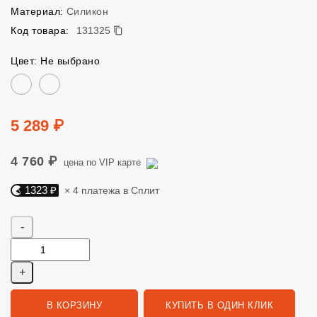
Материал:
Силикон
131325
Код товара:
131325
Цвет: Не выбрано
Цвет
Цена
5 289 ₽
4 760 ₽
цена по VIP карте
1323 ₽
× 4 платежа в Сплит
Яндекс Сплит. 1323 руб, 4 платежа в Сплит
Количество
В КОРЗИНУ
КУПИТЬ В ОДИН КЛИК