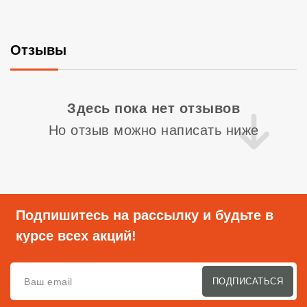
Отзывы
Со
Здесь пока нет отзывов
Но отзыв можно написать ниже
Подпишитесь на рассылку и будьте в
курсе всех акций!
ПОДПИСАТЬСЯ