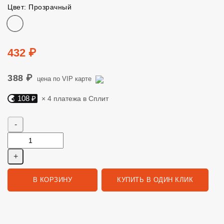
Цвет: Прозрачный
Цвет
Цена
432 ₽
388 ₽
цена по VIP карте
108 ₽
× 4 платежа в Сплит
Яндекс Сплит. 108 руб, 4 платежа в Сплит
Количество
В КОРЗИНУ
КУПИТЬ В ОДИН КЛИК