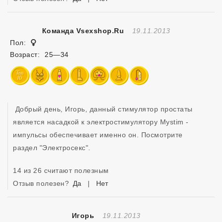
Отзыв Создан
Команда Vsexshop.ru
19.11.2013
Женщина
Пол:
Возраст:
25—34
 Добрый день, Игорь, данный стимулятор простаты 
является насадкой к электростимулятору Mystim - 
импульсы обеспечивает именно он. Посмотрите 
раздел "Электросекс".
14 из 26 считают полезным
Отзыв полезен?
Да
|
Нет
Отзыв Создан
Игорь
19.11.2013