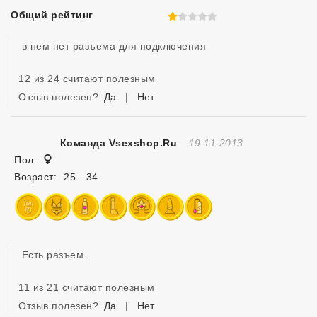
Общий рейтинг
1 из 5
 в нем нет разъема для подключения
12 из 24 считают полезным
Отзыв полезен?
Да
|
Нет
Отзыв Создан
Команда Vsexshop.ru
19.11.2013
Женщина
Пол:
Возраст:
25—34
 Есть разъем.
11 из 21 считают полезным
Отзыв полезен?
Да
|
Нет