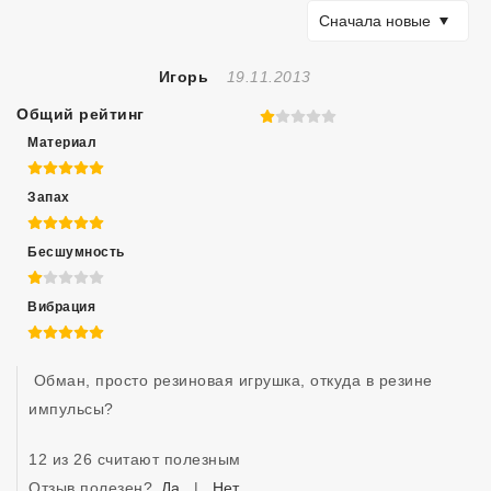
Сортировать по
Сначала новые
Отзыв Создан
Игорь
19.11.2013
Общий рейтинг
1 из 5
Материал
5 из 5
Запах
5 из 5
Бесшумность
1 из 5
Вибрация
5 из 5
 Обман, просто резиновая игрушка, откуда в резине 
импульсы?
12 из 26 считают полезным
Отзыв полезен?
Да
|
Нет