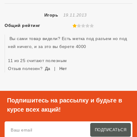
Отзыв Создан
Игорь
19.11.2013
Общий рейтинг
1 из 5
 Вы сами товар видели? Есть метка под разъем но под 
ней ничего, и за это вы берете 4000
11 из 25 считают полезным
Отзыв полезен?
Да
|
Нет
Подпишитесь на рассылку и будьте в
курсе всех акций!
ПОДПИСАТЬСЯ