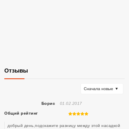
Отзывы
Сортировать по
Сначала новые
Отзыв Создан
Борис
01.02.2017
Общий рейтинг
5 из 5
добрый день,подскажите разницу между этой насадкой 