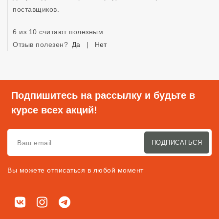
поставщиков. 
6 из 10 считают полезным
Отзыв полезен?
Да
|
Нет
Подпишитесь на рассылку и будьте в
курсе всех акций!
ПОДПИСАТЬСЯ
Вы можете отписаться в любой момент
Мы в соц. сетях
ВКонтакте
Instagram
Telegram