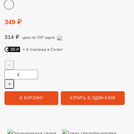
Цвет
Цена
349 ₽
314 ₽
цена по VIP карте
88 ₽
× 4 платежа в Сплит
Яндекс Сплит. 88 руб, 4 платежа в Сплит
Количество
В КОРЗИНУ
КУПИТЬ В ОДИН КЛИК