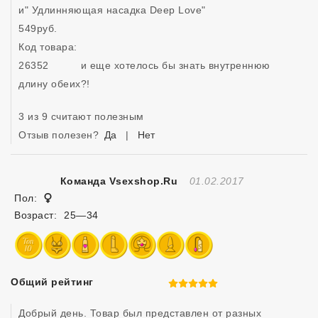
и" Удлинняющая насадка Deep Love"

549руб.

Код товара: 

26352          и еще хотелось бы знать внутреннюю 
длину обеих?!
3 из 9 считают полезным
Отзыв полезен?
Да
|
Нет
Отзыв Создан
Команда Vsexshop.ru
01.02.2017
Женщина
Пол:
Возраст:
25—34
Общий рейтинг
5 из 5
Добрый день. Товар был представлен от разных 