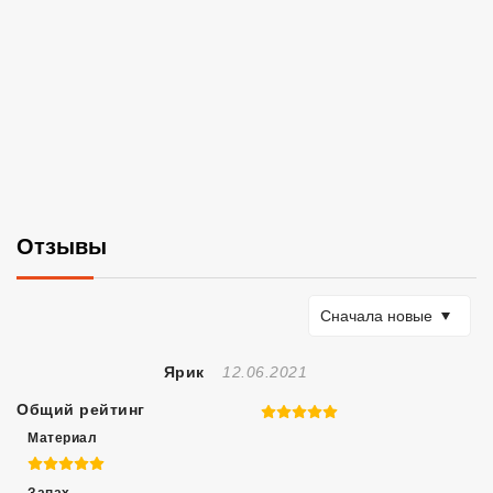
Отзывы
Сортировать по
Сначала новые
Отзыв Создан
Ярик
12.06.2021
Общий рейтинг
5 из 5
Материал
5 из 5