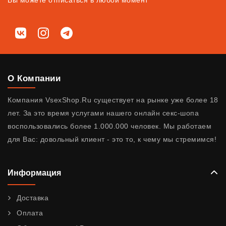
Вы можете отписаться в любой момент
Мы в соц. сетях
ВКонтакте
Instagram
Telegram
О Компании
Компания VsexShop.Ru существует на рынке уже более 18
лет. За это время услугами нашего онлайн секс-шопа
воспользовались более 1.000.000 человек. Мы работаем
для Вас: довольный клиент - это то, к чему мы стремимся!
Информация
Доставка
Оплата