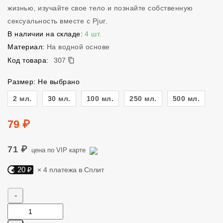
жизнью, изучайте свое тело и познайте собственную
сексуальность вместе с Pjur.
В наличии на складе:
4 шт.
Материал:
На водной основе
307
Код товара:
307
Размер: Не выбрано
Размер
2 мл.
30 мл.
100 мл.
250 мл.
500 мл.
Цена
79 ₽
71 ₽
цена по VIP карте
20 ₽
× 4 платежа в Сплит
Яндекс Сплит. 20 руб, 4 платежа в Сплит
Количество