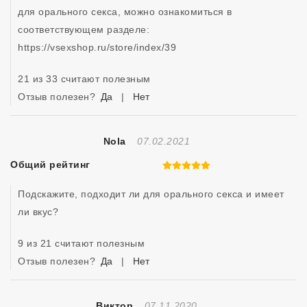
для орального секса, можно ознакомиться в 
соответствующем разделе: 
https://vsexshop.ru/store/index/39
21 из 33 считают полезным
Отзыв полезен?
Да
|
Нет
Отзыв Создан
Nola
07.02.2021
Общий рейтинг
5 из 5
Подскажите, подходит ли для орального секса и имеет 
ли вкус?
9 из 21 считают полезным
Отзыв полезен?
Да
|
Нет
Отзыв Создан
Виктор
07.11.2020