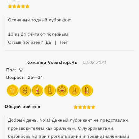
5 из 5
Отличный водный лубрикант. 
13 из 24 считают полезным
Отзыв полезен?
Да
|
Нет
Отзыв Создан
Команда Vsexshop.ru
08.02.2021
Женщина
Пол:
Возраст:
25—34
Общий рейтинг
5 из 5
Добрый день, Nola! Данный лубрикант не представлен 
производителем как оральный. С лубрикантами, 
безопасными при проглатывании и предназначенными 