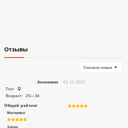
Отзывы
Сортировать по
Сначала новые
Отзыв Создан
Анонимно
01.12.2022
Женщина
Пол:
Возраст:
25—34
Общий рейтинг
5 из 5
Материал
5 из 5
Запах