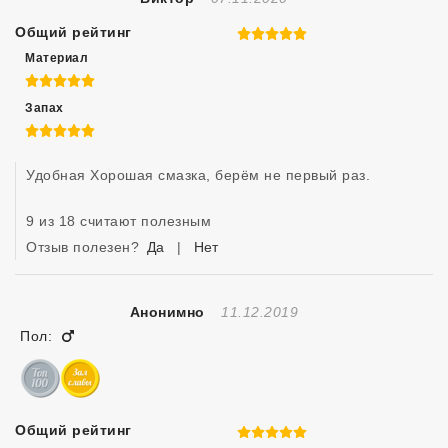
Общий рейтинг
5 из 5
Материал
5 из 5
Запах
5 из 5
Удобная Хорошая смазка, берëм не первый раз.
9 из 18 считают полезным
Отзыв полезен?
Да
|
Нет
Отзыв Создан
Анонимно
11.12.2019
Мужчина
Пол:
Общий рейтинг
5 из 5