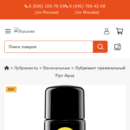
8 (800) 100-76-55
8 (495) 789-42-08
(по России)
(по Москве)
vsexshop.ru
Лубриканты
Вагинальные
Лубрикант премиальный
Pjur Aqua
Лубрикант премиальный Pjur A
Хит