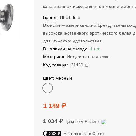
качественной искусственной кожи и имеет 
Бренд:
BLUE line
BlueLine – американский бренд, занимаю
высококачественного эротического белья д
для мужского удовольствия.
В наличии на складе:
1 шт.
Материал:
Искусственная кожа
31459
Код товара:
31459
Цвет: Черный
Цвет
Цена
1 149 ₽
1 034 ₽
цена по VIP карте
288 ₽
× 4 платежа в Сплит