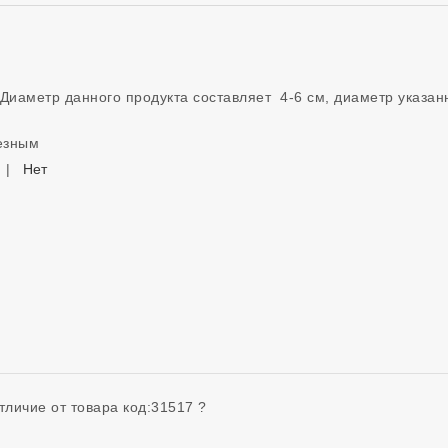
Диаметр данного продукта составляет  4-6 см, диаметр указанно
лезным
|
Нет
тличие от товара код:31517 ? 