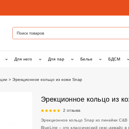
Для него
Для пар
Белье
БДСМ
ации
Эрекционное кольцо из кожи Snap
ьцо из кожи Snap
vsexshop.ru
Эрекционное кольцо из к
Рейтинг 5 из 5.
2 отзыва
Эрекционное кольцо Snap из линейки C&B
BlueLine – это классический секс-девайс 