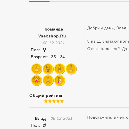
Добрый день, Влад! 
Команда
Vsexshop.ru
5 из 11 считают по
Отзыв Создан
06.12.2021
Отзыв полезен?
Да
Женщина
Пол:
Возраст:
25—34
Общий рейтинг
5 из 5
Подскажите, в чем о
Отзыв Создан
Влад
05.12.2021
Мужчина
Пол: