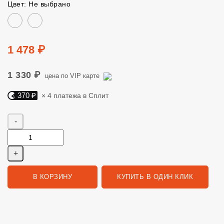
Цвет: Не выбрано
Цвет
Цена
1 478 ₽
1 330 ₽
цена по VIP карте
370 ₽
× 4 платежа в Сплит
Яндекс Сплит. 370 руб, 4 платежа в Сплит
Количество
В КОРЗИНУ
КУПИТЬ В ОДИН КЛИК