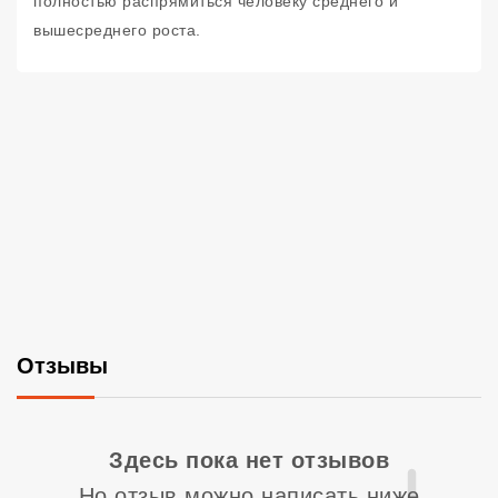
полностью распрямиться человеку среднего и
вышесреднего роста.
Отзывы
Со
Здесь пока нет отзывов
Но отзыв можно написать ниже