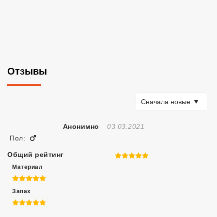
Отзывы
Сортировать по
Сначала новые
Отзыв Создан
Анонимно
03.03.2021
Мужчина
Пол:
Общий рейтинг
5 из 5
Материал
5 из 5
Запах
5 из 5