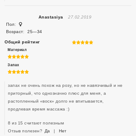
Отзыв Создан
Anastasiya
27.02.2019
Женщина
Пол:
Возраст:
25—34
Общий рейтинг
5 из 5
Материал
5 из 5
Запах
5 из 5
запах не очень похож на розу, но не навязчивый и не 
приторный, что однозначно плюс для меня, а 
растопленный «воск» долго не впитывается, 
продлевая время массажа :)
8 из 15 считают полезным
Отзыв полезен?
Да
|
Нет