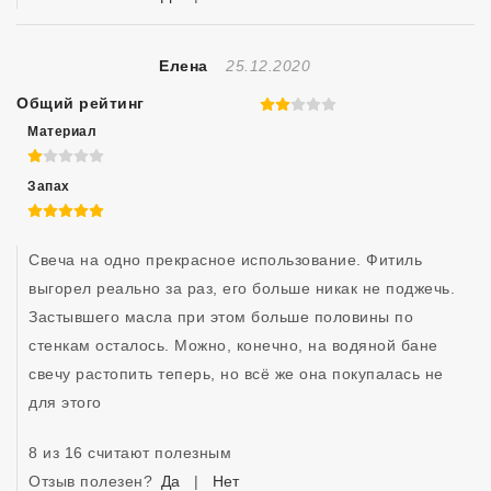
Отзыв Создан
Елена
25.12.2020
Общий рейтинг
2 из 5
Материал
1 из 5
Запах
5 из 5
Свеча на одно прекрасное использование. Фитиль 
выгорел реально за раз, его больше никак не поджечь. 
Застывшего масла при этом больше половины по 
стенкам осталось. Можно, конечно, на водяной бане 
свечу растопить теперь, но всё же она покупалась не 
для этого
8 из 16 считают полезным
Отзыв полезен?
Да
|
Нет