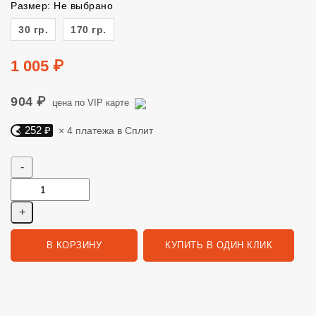
Размер: Не выбрано
Размер
30 гр.
170 гр.
Цена
1 005 ₽
904 ₽
цена по VIP карте
252 ₽
× 4 платежа в Сплит
Яндекс Сплит. 252 руб, 4 платежа в Сплит
Количество
В КОРЗИНУ
КУПИТЬ В ОДИН КЛИК