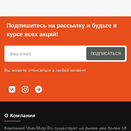
Подпишитесь на рассылку и будьте в
курсе всех акций!
ПОДПИСАТЬСЯ
Вы можете отписаться в любой момент
Мы в соц. сетях
ВКонтакте
Instagram
Telegram
О Компании
Компания VsexShop.Ru существует на рынке уже более 18