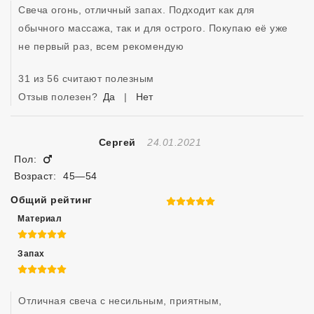
Свеча огонь, отличный запах. Подходит как для 
обычного массажа, так и для острого. Покупаю её уже 
не первый раз, всем рекомендую
31 из 56 считают полезным
Отзыв полезен?
Да
|
Нет
Отзыв Создан
Сергей
24.01.2021
Мужчина
Пол:
Возраст:
45—54
Общий рейтинг
5 из 5
Материал
5 из 5
Запах
5 из 5
Отличная свеча с несильным, приятным, 