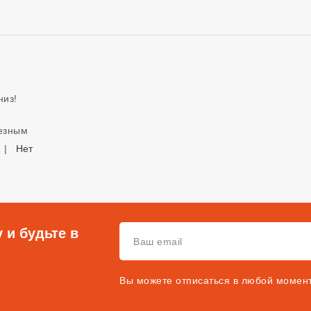
низ!
лезным
|
Нет
 и будьте в
Вы можете отписаться в любой момен