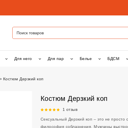
Для него
Для пар
Белье
БДСМ
Костюм Дерзкий коп
 коп
vsexshop.ru
Костюм Дерзкий коп
Рейтинг 5 из 5.
1 отзыв
Сексуальный Дерзкий коп – это не просто 
философия соблазнения. Мужчины выстроят