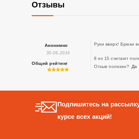
Отзывы
Руки вверх! Брюки в
Анонимно
Отзыв Создан
30.06.2016
8 из 15 считают по
Общий рейтинг
Отзыв полезен?
Да
5 из 5
Подпишитесь на рассылку
курсе всех акций!