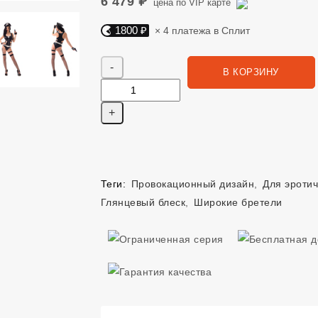
6 479 ₽
цена по VIP карте
1800 ₽
× 4 платежа в Сплит
Яндекс Сплит. 1800 руб, 4 платежа в Сплит
Количество
В КОРЗИНУ
Теги:
Провокационный дизайн
,
Для эротич
Глянцевый блеск
,
Широкие бретели