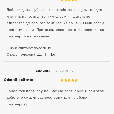
Добрый день, лубрикант разработан специально для 
мужчин, наносится тонким слоем и тщательно 
втирается до полного впитывания за 15-20 мин перед 
половым актом. При таком использовании влияния на 
партнершу не оказывает. 
3 из 8 считают полезным
Отзыв полезен?
Да
|
Нет
Отзыв Создан
Аноним
18.12.2017
Общий рейтинг
5 из 5
наносится партнеру или можно партнерше и при этом 
действие смазки распространиться на обоих 
партнеров?