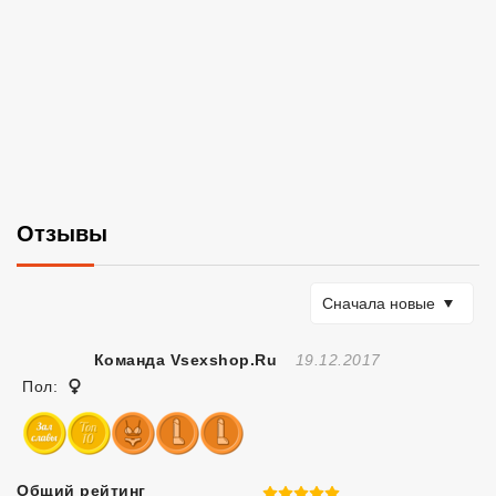
Отзывы
Сортировать по
Сначала новые
Отзыв Создан
Команда Vsexshop.ru
19.12.2017
Женщина
Пол:
Общий рейтинг
5 из 5