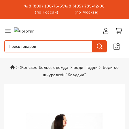
8 (800) 100-76-55
8 (495) 789-42-08
(по России)
(по Москве)
vsexshop.ru
Женское белье, одежда
Боди, тедди
Боди со
шнуровкой "Клаудиа"
Боди со шнуровкой "Клаудиа"
vs