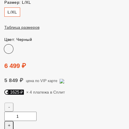
Размер: L/XL
Размер
L/XL
Таблица размеров
Цвет: Черный
Цвет
Цена
6 499 ₽
5 849 ₽
цена по VIP карте
1625 ₽
× 4 платежа в Сплит
Яндекс Сплит. 1625 руб, 4 платежа в Сплит
Количество