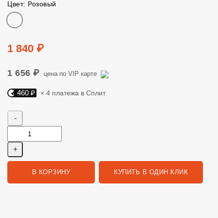
Цвет: Розовый
Цвет
Цена
1 840 ₽
1 656 ₽
цена по VIP карте
460 ₽
× 4 платежа в Сплит
Яндекс Сплит. 460 руб, 4 платежа в Сплит
Количество
В КОРЗИНУ
КУПИТЬ В ОДИН КЛИК