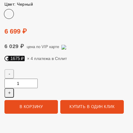
Цвет: Черный
Цвет
Цена
6 699 ₽
6 029 ₽
цена по VIP карте
1675 ₽
× 4 платежа в Сплит
Яндекс Сплит. 1675 руб, 4 платежа в Сплит
Количество
В КОРЗИНУ
КУПИТЬ В ОДИН КЛИК