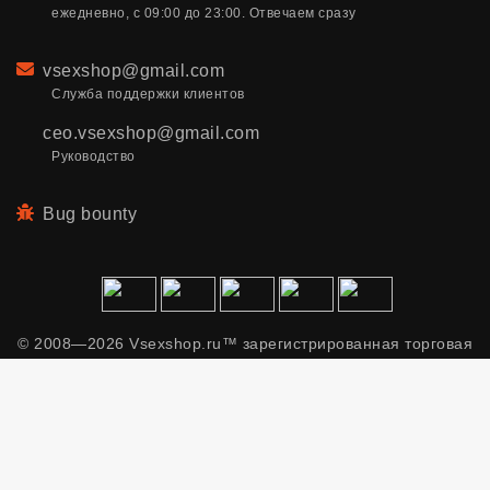
ежедневно, с 09:00 до 23:00. Отвечаем сразу
Email
vsexshop@gmail.com
Служба поддержки клиентов
ceo.vsexshop@gmail.com
Руководство
Bug bounty
© 2008—2026 Vsexshop.ru™ зарегистрированная торговая
марка. Сайт содержит материалы только для взрослых.
Применяем рекомендательные технологии.