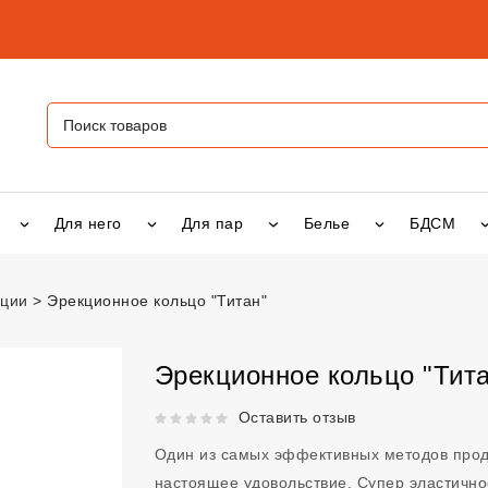
Для него
Для пар
Белье
БДСМ
ации
Эрекционное кольцо "Титан"
ьцо "Титан"
vsexshop.ru
Эрекционное кольцо "Тита
Рейтинг 5 из 5.
Оставить отзыв
Один из самых эффективных методов продл
настоящее удовольствие. Супер эластично