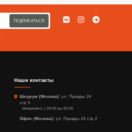
Мы в соц. сетях
ВКонтакте
Instagram
Telegram
ПОДПИСАТЬСЯ
т
Наши контакты
Шоурум (Москва):
ул. Правды 24
Адрес
стр 3
ежедневно, с 09:00 до 00:00
Офис (Москва):
ул. Правды 24 стр 2