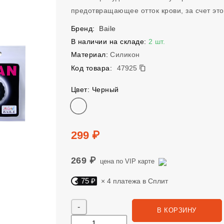
предотвращающее отток крови, за счет это
Бренд:
Baile
В наличии на складе:
2 шт.
Материал:
Силикон
47925
Код товара:
47925
Цвет: Черный
Цвет
Цена
299 ₽
269 ₽
цена по VIP карте
75 ₽
× 4 платежа в Сплит
Яндекс Сплит. 75 руб, 4 платежа в Сплит
Количество
В КОРЗИНУ