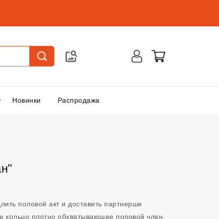
Новинки
Распродажа
н"
ить половой акт и доставить партнерше
е кольцо плотно обхватывающее половой член,