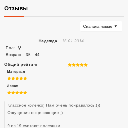
Отзывы
Сортировать по
Сначала новые
Отзыв Создан
Надежда
16.01.2014
Женщина
Пол:
Возраст:
35—44
Общий рейтинг
5 из 5
Материал
5 из 5
Запах
5 из 5
Классное колечко) Нам очень понравилось.))) 
Ощущения потрясающие ;). 
9 из 19 считают полезным