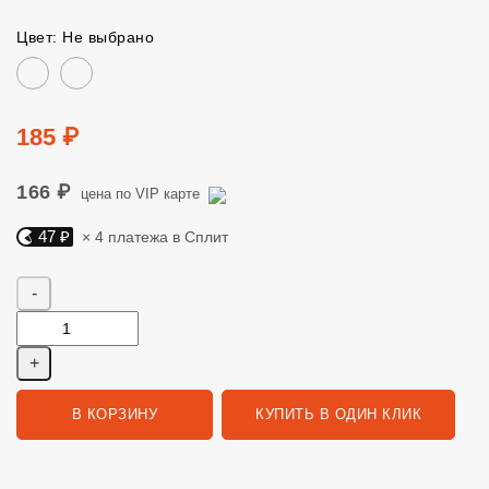
Цвет: Не выбрано
Цвет
Цена
185 ₽
166 ₽
цена по VIP карте
47 ₽
× 4 платежа в Сплит
Яндекс Сплит. 47 руб, 4 платежа в Сплит
Количество
В КОРЗИНУ
КУПИТЬ В ОДИН КЛИК