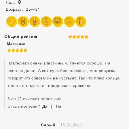
Женщина
Пол:
Возраст:
25—34
Общий рейтинг
5 из 5
Материал
5 из 5
 Материал очень эластичный. Тянется хорошо. На 
член не давит. А вот лучи бесполезные, моя девушка 
говорит,что совсем их не чуствует. Так что плюс кольца 
только в том,что он продливает эрекцию.
6 из 12 считают полезным
Отзыв полезен?
Да
|
Нет
Отзыв Создан
Серый
15.01.2013