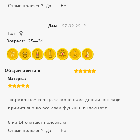
Отзыв полезен?
Да
|
Нет
Отзыв Создан
Ден
07.02.2013
Женщина
Пол:
Возраст:
25—34
Общий рейтинг
5 из 5
Материал
5 из 5
 нормальное кольцо за маленькие деньги. выглядит 
примитивно,но все свои функции выполняет!
5 из 14 считают полезным
Отзыв полезен?
Да
|
Нет