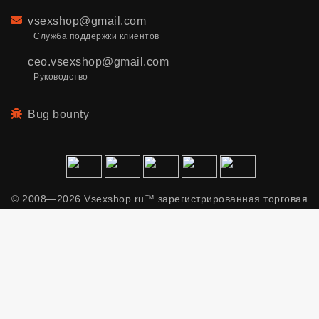
Email
vsexshop@gmail.com
Служба поддержки клиентов
ceo.vsexshop@gmail.com
Руководство
Bug bounty
© 2008—2026 Vsexshop.ru™ зарегистрированная торговая
марка. Сайт содержит материалы только для взрослых.
Применяем рекомендательные технологии.