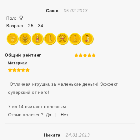
Отзыв Создан
Саша
05.02.2013
Женщина
Пол:
Возраст:
25—34
Общий рейтинг
5 из 5
Материал
5 из 5
 Отличная игрушка за маленькие деньги! Эффект 
суперский от него!
7 из 14 считают полезным
Отзыв полезен?
Да
|
Нет
Отзыв Создан
Никита
24.01.2013