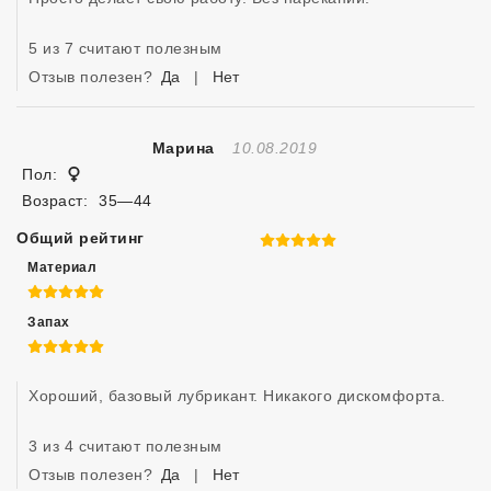
5 из 7 считают полезным
Отзыв полезен?
Да
|
Нет
Отзыв Создан
Марина
10.08.2019
Женщина
Пол:
Возраст:
35—44
Общий рейтинг
5 из 5
Материал
5 из 5
Запах
5 из 5
Хороший, базовый лубрикант. Никакого дискомфорта. 
3 из 4 считают полезным
Отзыв полезен?
Да
|
Нет