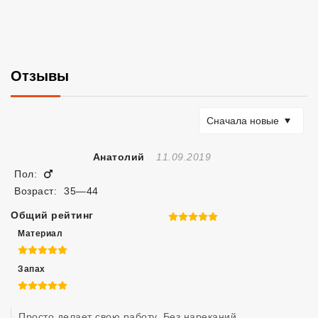
Отзывы
Сортировать по
Сначала новые
Отзыв Создан
Анатолий
11.09.2019
Мужчина
Пол:
Возраст:
35—44
Общий рейтинг
5 из 5
Материал
5 из 5
Запах
5 из 5
Просто делает свою работу. Без нареканий.