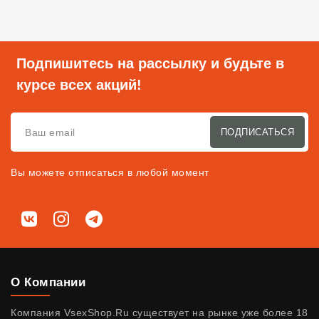
Подпишитесь на рассылку и будьте в
курсе всех акций!
ПОДПИСАТЬСЯ
Вы можете отписаться в любой момент
Мы в соц. сетях
ВКонтакте
Instagram
Telegram
О Компании
Компания VsexShop.Ru существует на рынке уже более 18