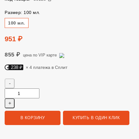
Размер: 100 мл.
Размер
100 мл.
Цена
951 ₽
855 ₽
цена по VIP карте
238 ₽
× 4 платежа в Сплит
Яндекс Сплит. 238 руб, 4 платежа в Сплит
Количество
В КОРЗИНУ
КУПИТЬ В ОДИН КЛИК