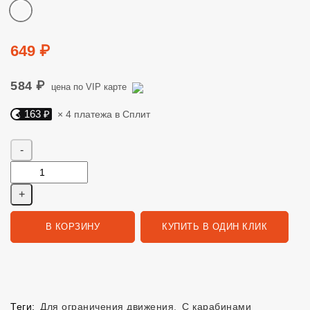
Цвет
Цена
649 ₽
584 ₽
цена по VIP карте
163 ₽
× 4 платежа в Сплит
Яндекс Сплит. 163 руб, 4 платежа в Сплит
Количество
В КОРЗИНУ
КУПИТЬ В ОДИН КЛИК
Теги:
Для ограничения движения
,
С карабинами