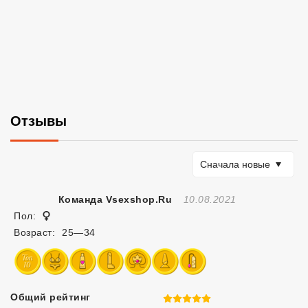
Отзывы
Сортировать по
Сначала новые
Отзыв Создан
Команда Vsexshop.ru
10.08.2021
Женщина
Пол:
Возраст:
25—34
Общий рейтинг
5 из 5