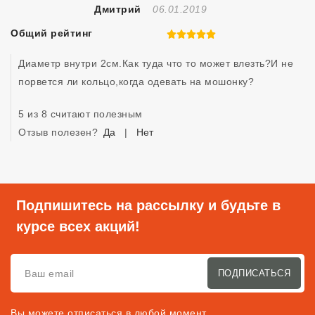
Отзыв Создан
Дмитрий
06.01.2019
Общий рейтинг
5 из 5
Диаметр внутри 2см.Как туда что то может влезть?И не 
порвется ли кольцо,когда одевать на мошонку?
5 из 8 считают полезным
Отзыв полезен?
Да
|
Нет
Подпишитесь на рассылку и будьте в
курсе всех акций!
ПОДПИСАТЬСЯ
Вы можете отписаться в любой момент