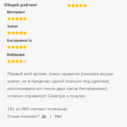
Общий рейтинг
5 из 5
Материал
5 из 5
Запах
5 из 5
Бесшумность
5 из 5
Вибрация
4 из 5
Первый мой кролик, очень нравится разогрев внутри, 
шумит, но в пределах одной спальни под одеялом, 
использовала его около двух часов беспрерывно) 
отлично справился! Советую к покупке.
191 из 380 считают полезным
Отзыв полезен?
Да
|
Нет