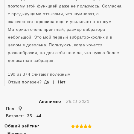
поэтому этой функцией даже не пользуюсь. Согласна 
с предыдущими отзывами, что шумноват, а 
включенная горошина еще и усиливает этот шум. 
Материал очень приятный, размер вибратора 
небольшой. Это мой первый вибратор-кролик и в 
целом я довольна. Пользуюсь, когда хочется 
разнообразия, но для себя поняла, что нужна более 
деликатная вибрация.
190 из 374 считают полезным
Отзыв полезен?
Да
|
Нет
Отзыв Создан
Анонимно
26.11.2020
Женщина
Пол:
Возраст:
35—44
Общий рейтинг
5 из 5
Материал