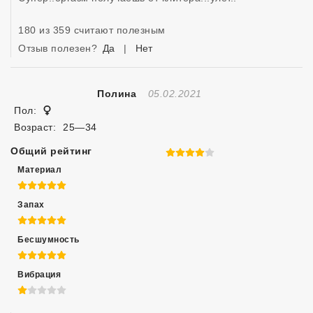
180 из 359 считают полезным
Отзыв полезен?
Да
|
Нет
Отзыв Создан
Полина
05.02.2021
Женщина
Пол:
Возраст:
25—34
Общий рейтинг
4 из 5
Материал
5 из 5
Запах
5 из 5
Бесшумность
5 из 5
Вибрация
1 из 5