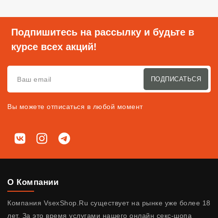
Подпишитесь на рассылку и будьте в
курсе всех акций!
ПОДПИСАТЬСЯ
Вы можете отписаться в любой момент
Мы в соц. сетях
ВКонтакте
Instagram
Telegram
О Компании
Компания VsexShop.Ru существует на рынке уже более 18
лет. За это время услугами нашего онлайн секс-шопа