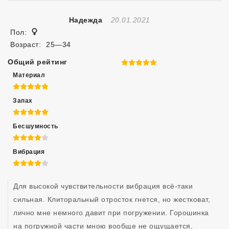
Отзыв Создан
Надежда
20.01.2021
Женщина
Пол:
Возраст:
25—34
Общий рейтинг
5 из 5
Материал
5 из 5
Запах
5 из 5
Бесшумность
4 из 5
Вибрация
4 из 5
Для высокой чувствительности вибрация всё-таки 
сильная. Клиторальный отросток гнется, но жестковат, 
лично мне немного давит при погружении. Горошинка 
на погружной части мною вообще не ощущается, 