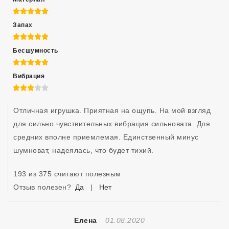
5 из 5
Запах
5 из 5
Бесшумность
5 из 5
Вибрация
3 из 5
Отличная игрушка. Приятная на ощупь. На мой взгляд 
для сильно чувствительных вибрация сильновата. Для 
средних вполне приемлемая. Единственный минус 
шумноват, надеялась, что будет тихий.
193 из 375 считают полезным
Отзыв полезен?
Да
|
Нет
Отзыв Создан
Елена
01.08.2020