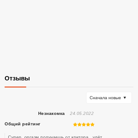
Отзывы
Сортировать по
Сначала новые
Отзыв Создан
Незнакомка
24.05.2022
Общий рейтинг
5 из 5
Супер..оргазм получаешь от клитора...улёт..