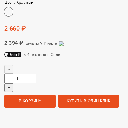
Цвет: Красный
Цвет
Цена
2 660 ₽
2 394 ₽
цена по VIP карте
665 ₽
× 4 платежа в Сплит
Яндекс Сплит. 665 руб, 4 платежа в Сплит
Количество
В КОРЗИНУ
КУПИТЬ В ОДИН КЛИК