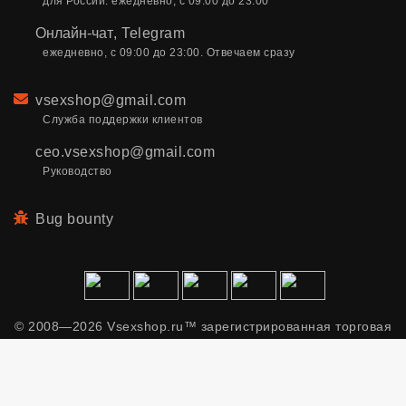
для России. ежедневно, с 09:00 до 23:00
Онлайн-чат
,
Telegram
ежедневно, с 09:00 до 23:00. Отвечаем сразу
Email
vsexshop@gmail.com
Служба поддержки клиентов
ceo.vsexshop@gmail.com
Руководство
Bug bounty
© 2008—2026 Vsexshop.ru™ зарегистрированная торговая
марка. Сайт содержит материалы только для взрослых.
Применяем рекомендательные технологии.