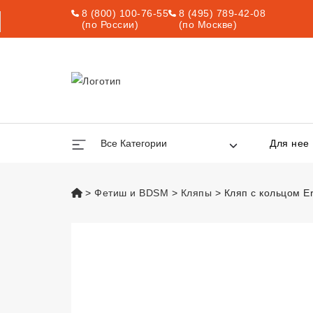
8 (800) 100-76-55
8 (495) 789-42-08
(по России)
(по Москве)
Все Категории
Для нее
vsexshop.ru
Фетиш и BDSM
Кляпы
Кляп с кольцом E
Кляп с кольцом 