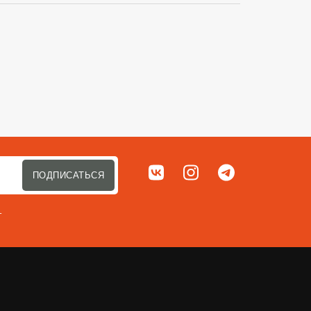
Сортировать п
Мы в соц. сетях
ВКонтакте
Instagram
Telegram
ПОДПИСАТЬСЯ
т