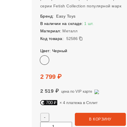
серии Fetish Collection популярной марк
Бренд:
Easy Toys
В наличии на складе:
1 шт.
Материал:
Металл
52586
Код товара:
52586
Цвет: Черный
Цвет
Цена
2 799 ₽
2 519 ₽
цена по VIP карте
700 ₽
× 4 платежа в Сплит
Яндекс Сплит. 700 руб, 4 платежа в Сплит
Количество
В КОРЗИНУ