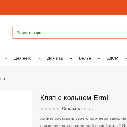
Для него
Для пар
Белье
БДСМ
rmi
Ermi
vsexshop.ru
Кляп с кольцом Ermi
Рейтинг 5 из 5.
Оставить отзыв
Хотите заставить своего партнера замолчат
разворачиваться сценарий вашей игры? Ис