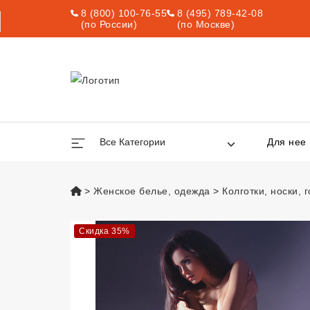
8 (800) 100-76-55
8 (495) 789-42-08
(по России)
(по Москве)
Все Категории
Для нее
vsexshop.ru
Женское белье, одежда
Колготки, носки,
Колготки "Шэрон
Скидка 35%