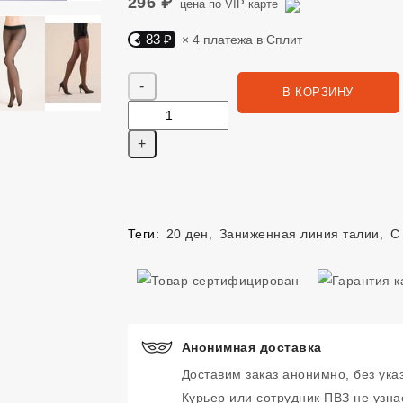
296 ₽
цена по VIP карте
83 ₽
× 4 платежа в Сплит
Яндекс Сплит. 83 руб, 4 платежа в Сплит
Количество
В КОРЗИНУ
Теги:
20 ден
,
Заниженная линия талии
,
С
Анонимная доставка
Доставим заказ анонимно, без ука
Курьер или сотрудник ПВЗ не узнае