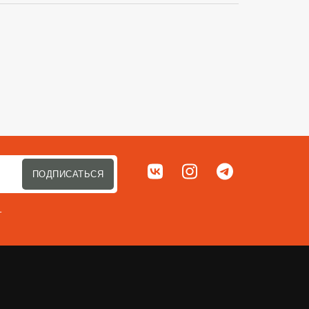
Сортировать п
Мы в соц. сетях
ВКонтакте
Instagram
Telegram
ПОДПИСАТЬСЯ
т