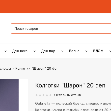
Для него
Для пар
Белье
БДСМ
 гольфы
Колготки "Шэрон" 20 den
" 20 den
vsexshop.ru
Колготки "Шэрон" 20 den
Рейтинг 5 из 5.
Оставить отзыв
Gabriella — польский бренд, специализир
Колготки, чулки и гольфы плотности от 20