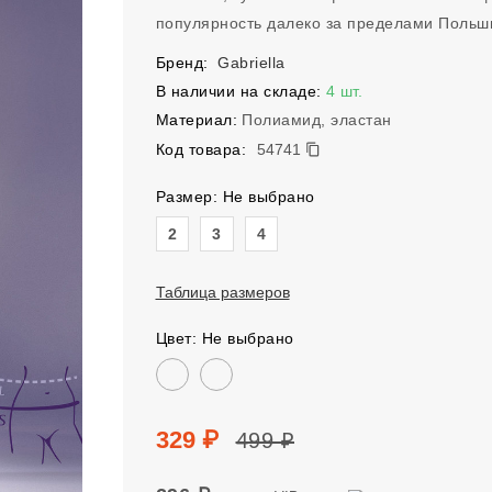
популярность далеко за пределами Польш
Бренд:
Gabriella
В наличии на складе:
4 шт.
Материал:
Полиамид, эластан
54741
Код товара:
54741
Размер: Не выбрано
Размер
2
3
4
Таблица размеров
Цвет: Не выбрано
Цвет
Цена
Цена без скидки
329 ₽
499 ₽