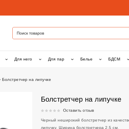
Для него
Для пар
Белье
БДСМ
Болстретчер на липучке
липучке
vsexshop.ru
Болстретчер на липучке
Рейтинг 5 из 5.
Оставить отзыв
Черный неширокий болстретчер из качеств
липучку. Ширина болстретчера 2,5 см.