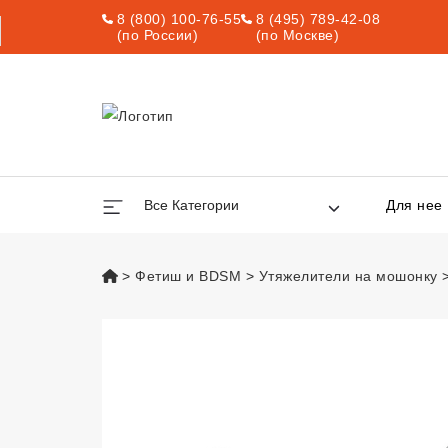
8 (800) 100-76-55
8 (495) 789-42-08
(по России)
(по Москве)
Все Категории
Для нее
vsexshop.ru
Фетиш и BDSM
Утяжелители на мошонку
Болстретчер на 