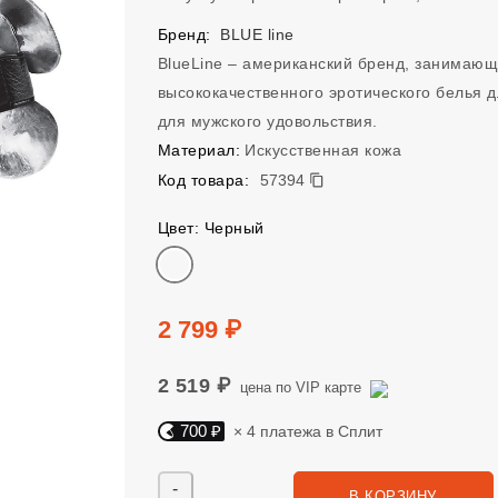
Бренд:
BLUE line
BlueLine – американский бренд, занимаю
высококачественного эротического белья д
для мужского удовольствия.
Материал:
Искусственная кожа
57394
Код товара:
57394
Цвет: Черный
Цвет
Цена
2 799 ₽
2 519 ₽
цена по VIP карте
700 ₽
× 4 платежа в Сплит
Яндекс Сплит. 700 руб, 4 платежа в Сплит
Количество
В КОРЗИНУ