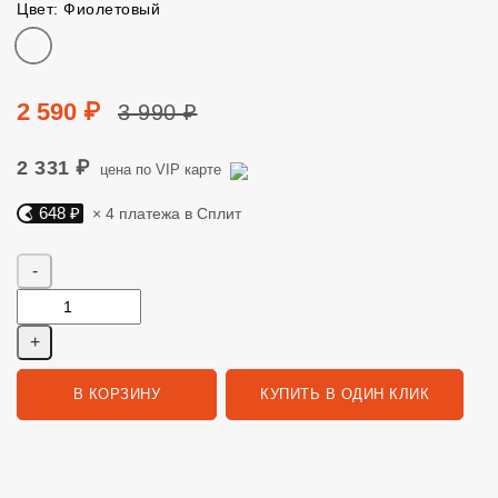
Цвет: Фиолетовый
Цвет
Цена
Цена без скидки
2 590 ₽
3 990 ₽
2 331 ₽
цена по VIP карте
648 ₽
× 4 платежа в Сплит
Яндекс Сплит. 648 руб, 4 платежа в Сплит
Количество
В КОРЗИНУ
КУПИТЬ В ОДИН КЛИК