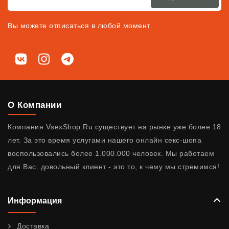
Вы можете отписаться в любой момент
Мы в соц. сетях
ВКонтакте
Instagram
Telegram
О Компании
Компания VsexShop.Ru существует на рынке уже более 18
лет. За это время услугами нашего онлайн секс-шопа
воспользовались более 1.000.000 человек. Мы работаем
для Вас: довольный клиент - это то, к чему мы стремимся!
Информация
Доставка