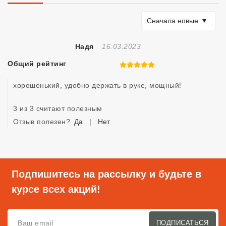
Сортировать по
Сначала новые
Отзыв Создан
Надя
16.03.2023
Общий рейтинг
5 из 5
хорошенький, удобно держать в руке, мощный! 
3 из 3 считают полезным
Отзыв полезен?
Да
|
Нет
Подпишитесь на рассылку и будьте в
курсе всех акций!
ПОДПИСАТЬСЯ