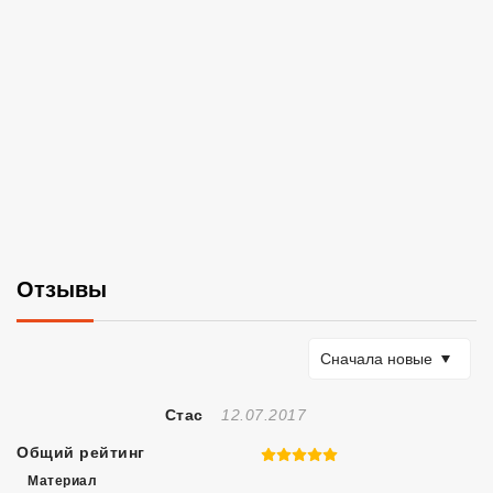
Отзывы
Сортировать по
Сначала новые
Отзыв Создан
Стас
12.07.2017
Общий рейтинг
5 из 5
Материал