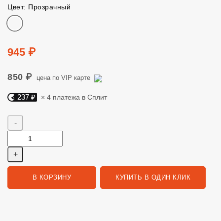
Цвет: Прозрачный
Цвет
Цена
945 ₽
850 ₽
цена по VIP карте
237 ₽
× 4 платежа в Сплит
Яндекс Сплит. 237 руб, 4 платежа в Сплит
Количество
В КОРЗИНУ
КУПИТЬ В ОДИН КЛИК