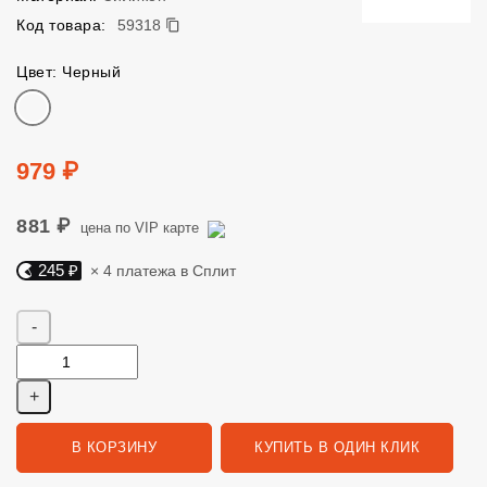
59318
Код товара:
59318
Цвет: Черный
Цвет
Цена
979 ₽
881 ₽
цена по VIP карте
245 ₽
× 4 платежа в Сплит
Яндекс Сплит. 245 руб, 4 платежа в Сплит
Количество
В КОРЗИНУ
КУПИТЬ В ОДИН КЛИК