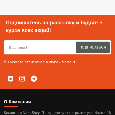
Подпишитесь на рассылку и будьте в
курсе всех акций!
ПОДПИСАТЬСЯ
Вы можете отписаться в любой момент
Мы в соц. сетях
ВКонтакте
Instagram
Telegram
О Компании
Компания VsexShop.Ru существует на рынке уже более 18