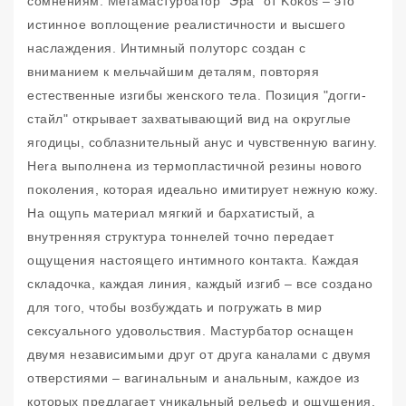
сомнениям. Мегамастурбатор "Эра" от Kokos – это
истинное воплощение реалистичности и высшего
наслаждения. Интимный полуторс создан с
вниманием к мельчайшим деталям, повторяя
естественные изгибы женского тела. Позиция "догги-
стайл" открывает захватывающий вид на округлые
ягодицы, соблазнительный анус и чувственную вагину.
Hera выполнена из термопластичной резины нового
поколения, которая идеально имитирует нежную кожу.
На ощупь материал мягкий и бархатистый, а
внутренняя структура тоннелей точно передает
ощущения настоящего интимного контакта. Каждая
складочка, каждая линия, каждый изгиб – все создано
для того, чтобы возбуждать и погружать в мир
сексуального удовольствия. Мастурбатор оснащен
двумя независимыми друг от друга каналами с двумя
отверстиями – вагинальным и анальным, каждое из
которых предлагает уникальный рельеф и ощущения.