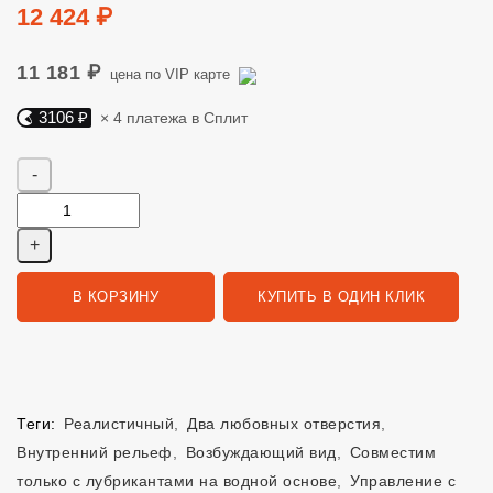
Цена
12 424 ₽
11 181 ₽
цена по VIP карте
3106 ₽
× 4 платежа в Сплит
Яндекс Сплит. 3106 руб, 4 платежа в Сплит
Количество
В КОРЗИНУ
КУПИТЬ В ОДИН КЛИК
Теги:
Реалистичный
,
Два любовных отверстия
,
Внутренний рельеф
,
Возбуждающий вид
,
Совместим
только с лубрикантами на водной основе
,
Управление с