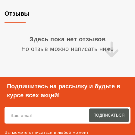
Отзывы
Со
Здесь пока нет отзывов
Но отзыв можно написать ниже
Подпишитесь на рассылку и будьте в
курсе всех акций!
ПОДПИСАТЬСЯ
Вы можете отписаться в любой момент