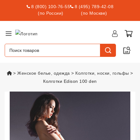
8 (800) 100-76-55
8 (495) 789-42-08
(по России)
(по Москве)
vsexshop.ru
Женское белье, одежда
Колготки, носки, гольфы
Колготки Edison 100 den
Колготки Edison 100 den
vsexsho