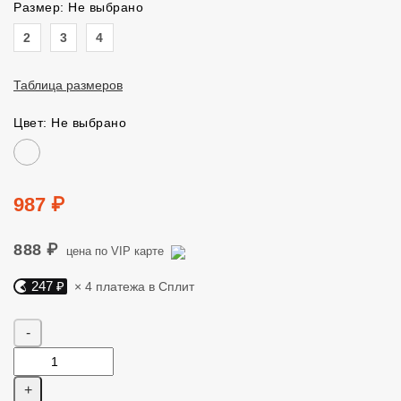
Размер: Не выбрано
Размер
2
3
4
Таблица размеров
Цвет: Не выбрано
Цвет
Цена
987 ₽
888 ₽
цена по VIP карте
247 ₽
× 4 платежа в Сплит
Яндекс Сплит. 247 руб, 4 платежа в Сплит
Количество