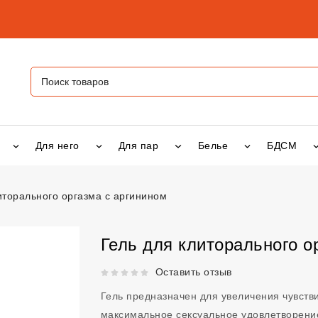
Для него
Для пар
Белье
БДСМ
иторального оргазма с аргинином
ального оргазма с аргинином
vsexshop.ru
Гель для клиторального о
Рейтинг 5 из 5.
Оставить отзыв
Гель предназначен для увеличения чувств
максимальное сексуальное удовлетворени