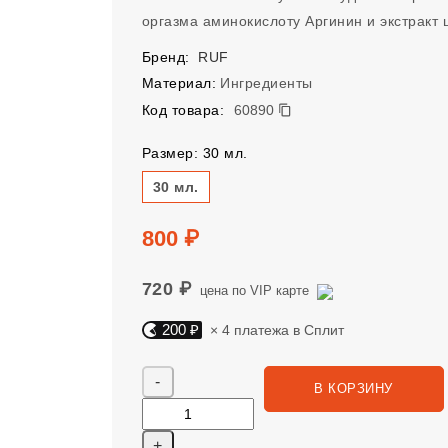
оргазма аминокислоту Аргинин и экстракт 
Бренд:
RUF
Материал:
Ингредиенты
60890
Код товара:
60890
Размер: 30 мл.
Размер
30 мл.
Цена
800 ₽
720 ₽
цена по VIP карте
200 ₽
× 4 платежа в Сплит
Яндекс Сплит. 200 руб, 4 платежа в Сплит
Количество
В КОРЗИНУ