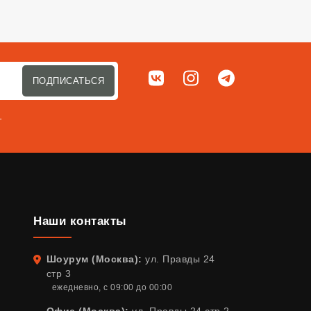
Мы в соц. сетях
ВКонтакте
Instagram
Telegram
ПОДПИСАТЬСЯ
т
Наши контакты
Шоурум (Москва):
ул. Правды 24
Адрес
стр 3
ежедневно, с 09:00 до 00:00