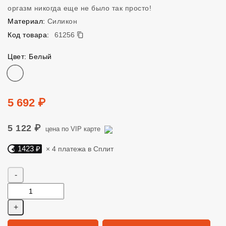
оргазм никогда еще не было так просто!
Материал:
Силикон
61256
Код товара:
61256
Цвет: Белый
Цвет
Цена
5 692 ₽
5 122 ₽
цена по VIP карте
1423 ₽
× 4 платежа в Сплит
Яндекс Сплит. 1423 руб, 4 платежа в Сплит
Количество