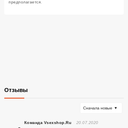
предполагается.
Отзывы
Сортировать по
Сначала новые
Отзыв Создан
Команда Vsexshop.ru
20.07.2020