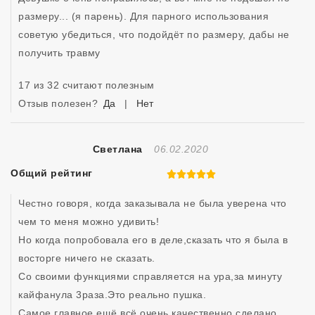
размеру... (я парень). Для парного использования 
советую убедиться, что подойдёт по размеру, дабы не 
получить травму 
17 из 32 считают полезным
Отзыв полезен?
Да
|
Нет
Отзыв Создан
Светлана
06.02.2020
Общий рейтинг
5 из 5
Честно говоря, когда заказывала не была уверена что 
чем то меня можно удивить!

Но когда попробовала его в деле,сказать что я была в 
восторге ничего не сказать. 

Со своими функциями справляется на ура,за минуту 
кайфанула 3раза.Это реально пушка.

Самое главное ещё всё очень качественно сделано, 