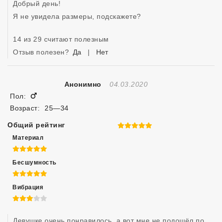
Добрый день!

Я не увидела размеры, подскажете?
14 из 29 считают полезным
Отзыв полезен?
Да
|
Нет
Отзыв Создан
Анонимно
04.03.2020
Мужчина
Пол:
Возраст:
25—34
Общий рейтинг
5 из 5
Материал
5 из 5
Бесшумность
5 из 5
Вибрация
3 из 5
Девушке очень понравилось, а вот мне не подошёл по 