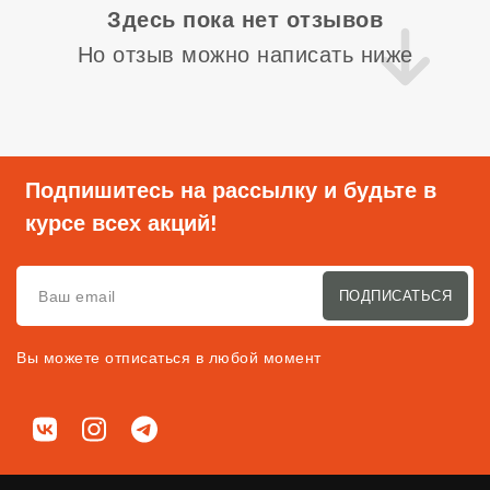
Здесь пока нет отзывов
Но отзыв можно написать ниже
Подпишитесь на рассылку и будьте в
курсе всех акций!
ПОДПИСАТЬСЯ
Вы можете отписаться в любой момент
Мы в соц. сетях
ВКонтакте
Instagram
Telegram