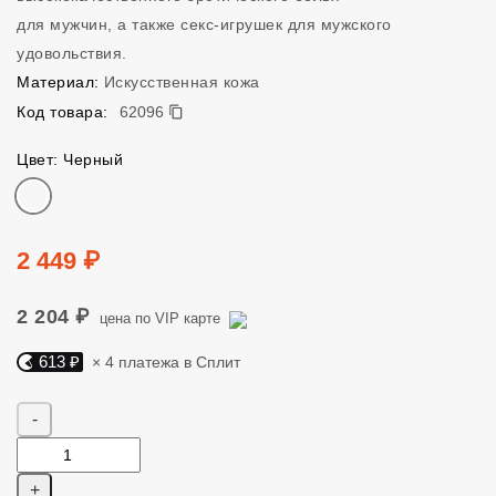
для мужчин, а также секс-игрушек для мужского
удовольствия.
Материал:
Искусственная кожа
62096
Код товара:
62096
Цвет: Черный
Цвет
Цена
2 449 ₽
2 204 ₽
цена по VIP карте
613 ₽
× 4 платежа в Сплит
Яндекс Сплит. 613 руб, 4 платежа в Сплит
Количество