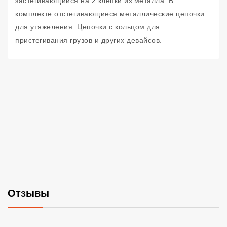
застегивающийся на 2 клепки из металла. В
комплекте отстегивающиеся металлические цепочки
для утяжеления. Цепочки с кольцом для
пристегивания грузов и других девайсов.
Отзывы
Со