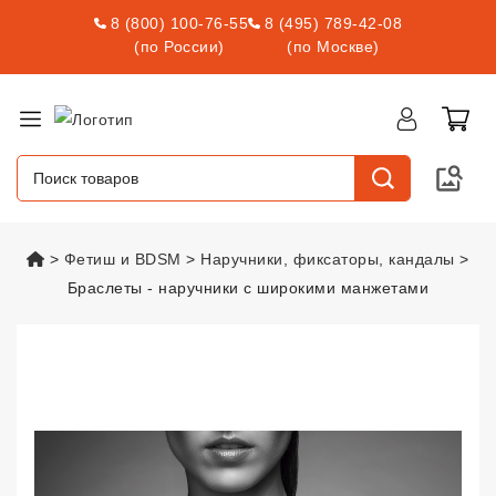
8 (800) 100-76-55
8 (495) 789-42-08
(по России)
(по Москве)
vsexshop.ru
Фетиш и BDSM
Наручники, фиксаторы, кандалы
Браслеты - наручники с широкими манжетами
Браслеты - наручники с широ