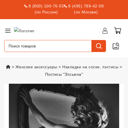
8 (800) 100-76-55
8 (495) 789-42-08
(по России)
(по Москве)
vsexshop.ru
Женские аксессуары
Накладки на соски, пэстисы
Пэстисы "Эссьена"
Пэстисы "Эссьена"
vsexshop.ru