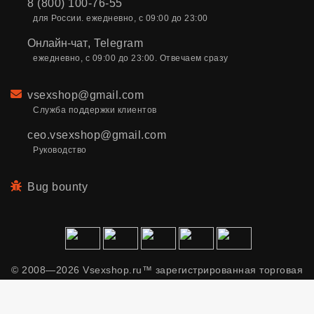
8 (800) 100-76-55
для России. ежедневно, с 09:00 до 23:00
Онлайн-чат
,
Telegram
ежедневно, с 09:00 до 23:00. Отвечаем сразу
Email
vsexshop@gmail.com
Служба поддержки клиентов
ceo.vsexshop@gmail.com
Руководство
Bug bounty
© 2008—2026 Vsexshop.ru™ зарегистрированная торговая
марка. Сайт содержит материалы только для взрослых.
Применяем рекомендательные технологии.